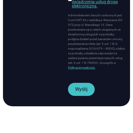
świadczenia usług drogą
elektroniczną.
Administratorem danych osobowych jest
ComCERT SA z siedzibą w Warszawie (02-
972) przy ul. Branickiego 13. Dane
przetwarzane są w celach związanych ze
świadczoną usługą lub na potrzeby
podjęcia działań przed zawarciem umowy,
przedstawienia oferty (art. 6 ust. 1 lit. b
rozporządzenia 2016/679 – RODO), a także
na potrzeby udzielenia odpowiedzi na
zadane pytanie, prezentacji naszych usług
(art. 6 ust. 1 lit. f RODO). Szczegóły w
Polityce prywatności
.
Wyślij