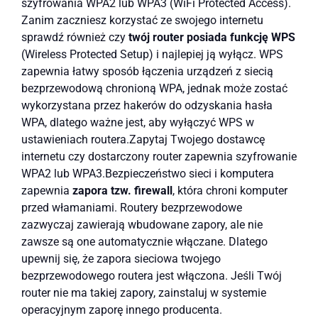
szyfrowania WPA2 lub WPA3 (WiFi Protected Access).
Zanim zaczniesz korzystać ze swojego internetu
sprawdź również czy
twój router posiada funkcję WPS
(Wireless Protected Setup) i najlepiej ją wyłącz. WPS
zapewnia łatwy sposób łączenia urządzeń z siecią
bezprzewodową chronioną WPA, jednak może zostać
wykorzystana przez hakerów do odzyskania hasła
WPA, dlatego ważne jest, aby wyłączyć WPS w
ustawieniach routera.
Zapytaj Twojego dostawcę
internetu czy dostarczony router zapewnia szyfrowanie
WPA2 lub WPA3.
Bezpieczeństwo sieci i komputera
zapewnia
zapora tzw. firewall
, która chroni komputer
przed włamaniami. Routery bezprzewodowe
zazwyczaj zawierają wbudowane zapory, ale nie
zawsze są one automatycznie włączane. Dlatego
upewnij się, że zapora sieciowa twojego
bezprzewodowego routera jest włączona. Jeśli Twój
router nie ma takiej zapory, zainstaluj w systemie
operacyjnym zaporę innego producenta.