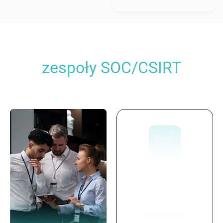
Dlaczego warto budować
zespoły SOC/CSIRT
z ComCERT?
Ciągły monitoring i
skuteczne
zarządzanie
zdarzeniami
Nasze zespoły