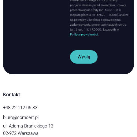
świadczoną usługą lub na potrzeby
podjęcia działań przed zawarciem umowy,
przedstawienia oferty (art. 6 ust. 1 lit. b
rozporządzenia 2016/679 – RODO), a także
na potrzeby udzielenia odpowiedzi na
zadane pytanie, prezentacji naszych usług
(art. 6 ust. 1 lit. f RODO). Szczegóły w
Polityce prywatności
.
Wyślij
Kontakt
+48 22 112 06 83
biuro@comcert.pl
ul. Adama Branickiego 13
02-972 Warszawa