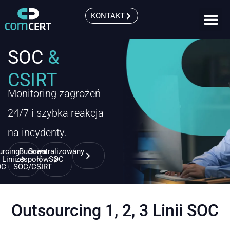
KONTAKT
SOC
&
CSIRT
Monitoring zagrożeń
24/7 i szybka reakcja
na incydenty.
urcing
Budowa
Scentralizowany
3 Linii
zespołów
SOC
OC
SOC/CSIRT
Outsourcing 1, 2, 3 Linii SOC