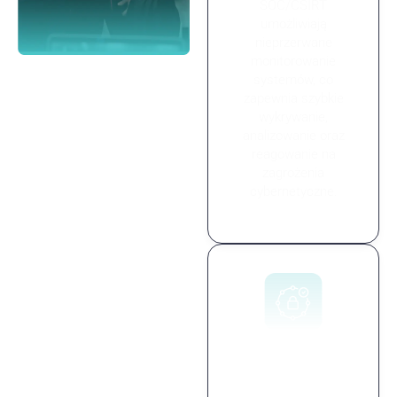
SOC/CSIRT
umożliwiają
nieprzerwane
monitorowanie
systemów, co
zapewnia szybkie
wykrywanie,
analizowanie oraz
reagowanie na
zagrożenia
cybernetyczne.
Szybka
identyfikacja i
reakcja na