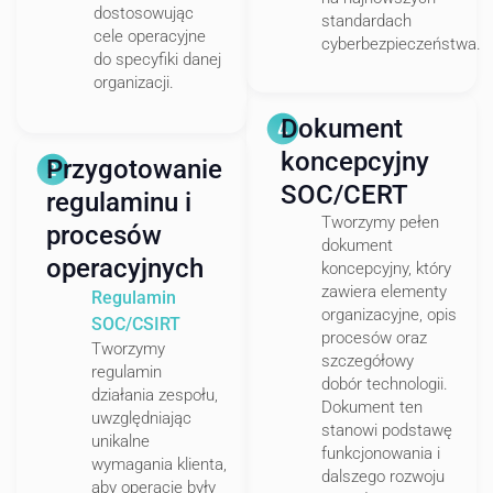
dostosowując
standardach
cele operacyjne
cyberbezpieczeństwa.
do specyfiki danej
organizacji.
Dokument
koncepcyjny
Przygotowanie
SOC/CERT
regulaminu i
Tworzymy pełen
procesów
dokument
operacyjnych
koncepcyjny, który
zawiera elementy
Regulamin
organizacyjne, opis
SOC/CSIRT
procesów oraz
Tworzymy
szczegółowy
regulamin
dobór technologii.
działania zespołu,
Dokument ten
uwzględniając
stanowi podstawę
unikalne
funkcjonowania i
wymagania klienta,
dalszego rozwoju
aby operacje były