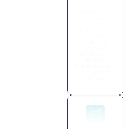
incydenty
Dzięki precyzyjnie
zdefiniowanym
procesom
operacyjnym, zespół
jest w stanie
błyskawicznie
reagować na
pojawiające się
incydenty,
minimalizując ryzyko i
chroniąc zasoby
organizacji.