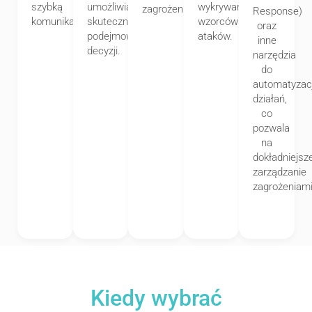
szybką
umożliwia
wykrywanie
zagrożenia.
Response)
komunikację.
skuteczniejsze
wzorców
oraz
podejmowanie
ataków.
inne
decyzji.
narzędzia
do
automatyzacj
działań,
co
pozwala
na
dokładniejsz
zarządzanie
zagrożeniami
Kiedy wybrać