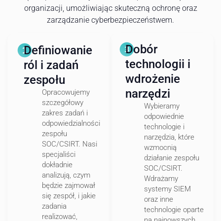
organizacji, umożliwiając skuteczną ochronę oraz
zarządzanie cyberbezpieczeństwem.
Dobór
Definiowanie
technologii i
ról i zadań
wdrożenie
zespołu
narzędzi
Opracowujemy
szczegółowy
Wybieramy
zakres zadań i
odpowiednie
odpowiedzialności
technologie i
zespołu
narzędzia, które
SOC/CSIRT. Nasi
wzmocnią
specjaliści
działanie zespołu
dokładnie
SOC/CSIRT.
analizują, czym
Wdrażamy
będzie zajmował
systemy SIEM
się zespół, i jakie
oraz inne
zadania
technologie oparte
realizować,
na najnowszych