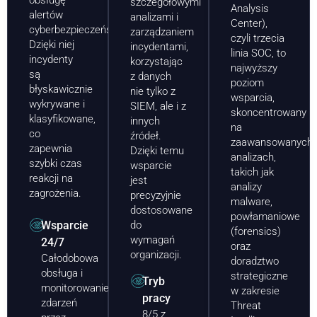
obsługę
szczegółowymi
Analysis
alertów
analizami i
Center),
cyberbezpieczeństwa.
zarządzaniem
czyli trzecia
Dzięki niej
incydentami,
linia SOC, to
incydenty
korzystając
najwyższy
są
z danych
poziom
błyskawicznie
nie tylko z
wsparcia,
wykrywane i
SIEM, ale i z
skoncentrowany
klasyfikowane,
innych
na
co
źródeł.
zaawansowanych
zapewnia
Dzięki temu
analizach,
szybki czas
wsparcie
takich jak
reakcji na
jest
analizy
zagrożenia.
precyzyjnie
malware,
dostosowane
powłamaniowe
Wsparcie
do
(forensics)
wymagań
24/7
oraz
organizacji.
Całodobowa
doradztwo
obsługa i
strategiczne
Tryb
monitorowanie
w zakresie
pracy
zdarzeń
Threat
8/5 z