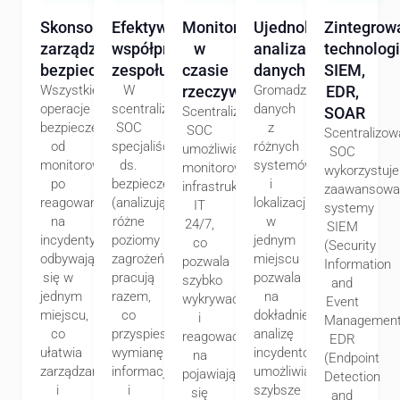
Skonsolidowane
Efektywna
Monitorowanie
Ujednolicona
Zintegrow
zarządzanie
współpraca
w
analiza
technolog
bezpieczeństwem
zespołu
czasie
danych
SIEM,
Wszystkie
W
rzeczywistym
Gromadzenie
EDR,
operacje
scentralizowanym
danych
Scentralizowany
SOAR
bezpieczeństwa,
SOC
z
SOC
Scentralizo
od
specjaliści
różnych
umożliwia
SOC
monitorowania
ds.
systemów
monitorowanie
wykorzystuje
po
bezpieczeństwa
i
infrastruktury
zaawansowa
reagowanie
(analizujący
lokalizacji
IT
systemy
na
różne
w
24/7,
SIEM
incydenty,
poziomy
jednym
co
(Security
odbywają
zagrożeń)
miejscu
pozwala
Information
się w
pracują
pozwala
szybko
and
jednym
razem,
na
wykrywać
Event
miejscu,
co
dokładniejszą
i
Management
co
przyspiesza
analizę
reagować
EDR
ułatwia
wymianę
incydentów,
na
(Endpoint
zarządzanie
informacji
umożliwiając
pojawiające
Detection
i
i
szybsze
się
and