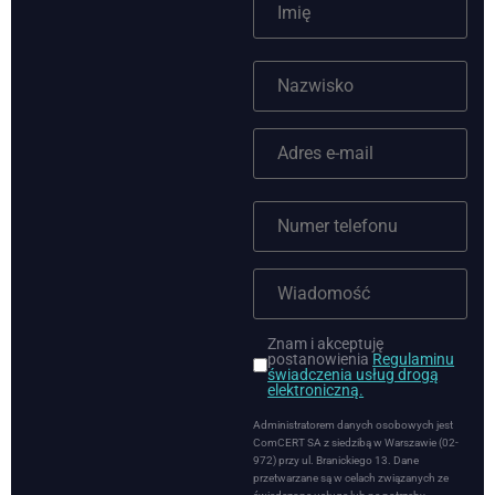
Znam i akceptuję
postanowienia
Regulaminu
świadczenia usług drogą
elektroniczną.
Administratorem danych osobowych jest
ComCERT SA z siedzibą w Warszawie (02-
972) przy ul. Branickiego 13. Dane
przetwarzane są w celach związanych ze