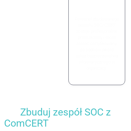
certyfikacja
zespołu
Personel zbudowanego
zespołu SOC/CSIRT
zostaje profesjonalnie
przeszkolony i może
zostać certyfikowany,
co podnosi jakość
usług bezpieczeństwa
informatycznego w
organizacji.
Zbuduj zespół SOC z
ComCERT
– Profesjonalna