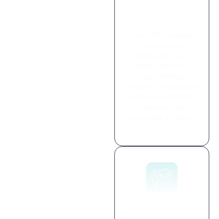
Zwiększenie
świadomości
bezpieczeństwa
ComCERT wspiera
rozwój kultury
bezpieczeństwa
poprzez szkolenia i
ciągłą edukację
personelu, zwiększając
świadomość zagrożeń
i gotowość na
ewentualne incydenty.
Profesjonalne
szkolenia i