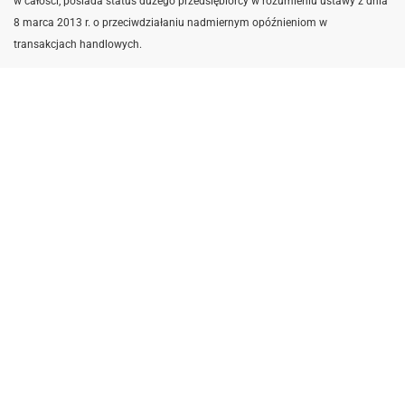
w całości, posiada status dużego przedsiębiorcy w rozumieniu ustawy z dnia
8 marca 2013 r. o przeciwdziałaniu nadmiernym opóźnieniom w
transakcjach handlowych.