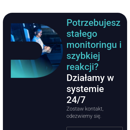
Potrzebujesz
stałego
monitoringu i
szybkiej
reakcji?
Działamy w
systemie
24/7
Zostaw kontakt,
odezwiemy się.