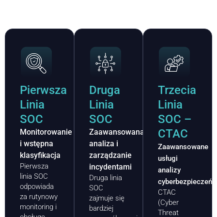
Oferta dla 1, 2 i 3 linii SOC
Pierwsza
Druga
Trzecia
Linia
Linia
Linia
SOC
SOC
SOC –
CTAC
Monitorowanie
Zaawansowana
i wstępna
analiza i
Zaawansowane
klasyfikacja
zarządzanie
usługi
Pierwsza
incydentami
analizy
linia SOC
Druga linia
cyberbezpieczeńs
odpowiada
SOC
CTAC
za rutynowy
zajmuje się
(Cyber
monitoring i
bardziej
Threat