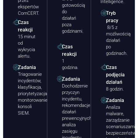
przez
Intelligence.
gotowością
ekspertów
do
Tryb
ComCERT.
działań
pracy
Czas
poza
8/5 z
reakcji
godzinami.
możliwością
15 minut
działań
od
Czas
po
wykrycia
godzinach.
reakcji
alertu.
1
Czas
Zadania
godzina.
Triagowanie
podjęcia
Zadania
incydentów,
działań
Dochodzenie
klasyfikacja,
8 godzin.
przyczyn
priorytetyzacja,
incydentu,
monitorowanie
Zadania
rekomendacje
konsoli
Analiza
działań
SIEM.
malware,
prewencyjnych,
zarządzanie
analiza
scenariuszami
zasięgu
bezpieczeństwa
incydentu.