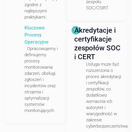
zespołu
zgodne z
SOC/CSIRT.
najlepszymi
praktykami.
Kluczowe
Akredytacje i
Procesy
certyfikacje
Operacyjne
zespołów SOC
Opracowujemy i
definiujemy
i CERT
procesy
Usługa może być
monitorowania
rozszerzona o
zdarzeń, obsługi
proces akredytacji
zgłoszeń i
i certyfikacji
incydentów oraz
zespołów, co
strojenia i
dodatkowo
optymalizacji
wzmacnia ich
systemów
autorytet i
monitorujących.
wiarygodność w
zakresie
cyberbezpieczeństwa.