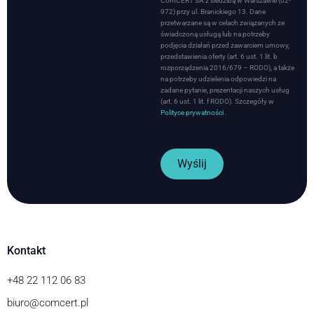
ComCERT SA z siedzibą w Warszawie (02-
972) przy ul. Branickiego 13. Dane
przetwarzane są w celach związanych ze
świadczoną usługą lub na potrzeby
podjęcia działań przed zawarciem umowy,
przedstawienia oferty (art. 6 ust. 1 lit. b
rozporządzenia 2016/679 – RODO), a także
na potrzeby udzielenia odpowiedzi na
zadane pytanie, prezentacji naszych usług
(art. 6 ust. 1 lit. f RODO). Szczegóły w
Polityce prywatności
.
Wyślij
Kontakt
+48 22 112 06 83
biuro@comcert.pl