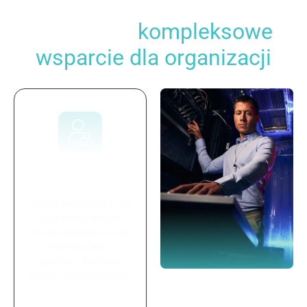
Innowacyjne doradztwo
obejmuje
kompleksowe
wsparcie dla organizacji
Indywidualne
podejście
Każda organizacja jest
wyjątkowa, dlatego
nasze rozwiązania są
projektowane w
oparciu o dokładną
analizę potrzeb klienta.