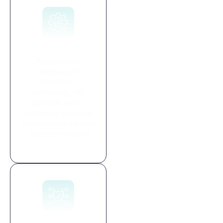
Innowacyjność
Korzystamy z
najnowszych
technologii i
metodologii, aby
sprostać nawet
najbardziej złożonym
wyzwaniom w zakresie
bezpieczeństwa IT.
Wsparcie