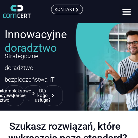
KONTAKT
Innowacyjne
doradztwo
Strategiczne
doradztwo
bezpieczeństwa IT
uga
Kompleksowe
Dla
acyjne
wsparcie
kogo
dztwo
usługa?
Szukasz rozwiązań, które