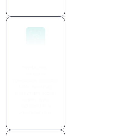
Zaawansowane
cybernarzędzia
Projektujemy i
wdrażamy
nowoczesne narzędzia,
które zapewniają
maksymalny poziom
ochrony przed
zagrożeniami w
cyberprzestrzeni.