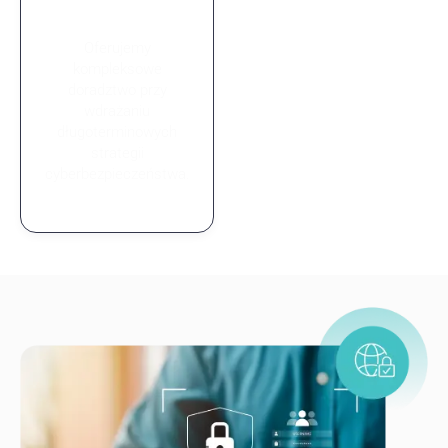
strategiczne
Oferujemy
kompleksowe
doradztwo przy
wdrażaniu
długoterminowych
strategii
cyberbezpieczeństwa.