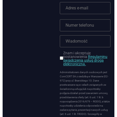
Znam i akceptuję
postanowienia
Regulaminu
świadczenia usług drogą
elektroniczną.
Administratorem danych osobowych jest
ComCERT SA z siedzibą w Warszawie (02-
972) przy ul. Branickiego 13. Dane
przetwarzane są w celach związanych ze
świadczoną usługą lub na potrzeby
podjęcia działań przed zawarciem umowy,
przedstawienia oferty (art. 6 ust. 1 lit. b
rozporządzenia 2016/679 – RODO), a także
na potrzeby udzielenia odpowiedzi na
zadane pytanie, prezentacji naszych usług
(art. 6 ust. 1 lit. f RODO). Szczegóły w