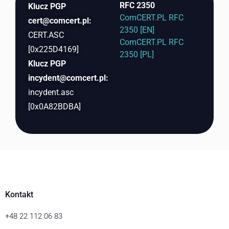
RFC 2350
Klucz PGP
ComCERT.PL RFC
cert@comcert.pl
:
2350 [EN]
CERT.ASC
ComCERT.PL RFC
[0x225D4169]
2350 [PL]
Klucz PGP
incydent@comcert.pl
:
incydent.asc
[0x0A82BDBA]
Kontakt
+48 22 112 06 83