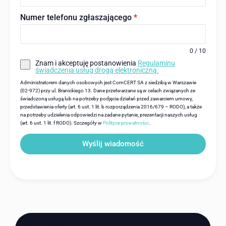
Numer telefonu zgłaszającego
*
0 / 10
Znam i akceptuję postanowienia
Regulaminu
świadczenia usług drogą elektroniczną.
Administratorem danych osobowych jest ComCERT SA z siedzibą w Warszawie
(02-972) przy ul. Branickiego 13. Dane przetwarzane są w celach związanych ze
świadczoną usługą lub na potrzeby podjęcia działań przed zawarciem umowy,
przedstawienia oferty (art. 6 ust. 1 lit. b rozporządzenia 2016/679 – RODO), a także
na potrzeby udzielenia odpowiedzi na zadane pytanie, prezentacji naszych usług
(art. 6 ust. 1 lit. f RODO). Szczegóły w
Polityce prywatności
.
Wyślij wiadomość