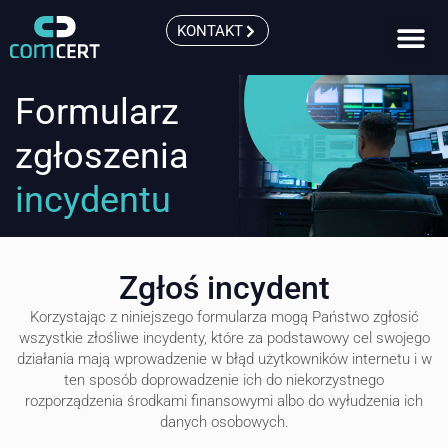
KONTAKT
Formularz
zgłoszenia
incydentu
Zgłoś incydent
Korzystając z niniejszego formularza mogą Państwo zgłosić
wszystkie złośliwe incydenty, które za podstawowy cel swojego
działania mają wprowadzenie w błąd użytkowników internetu i w
ten sposób doprowadzenie ich do niekorzystnego
rozporządzenia środkami finansowymi albo do wyłudzenia ich
danych osobowych.