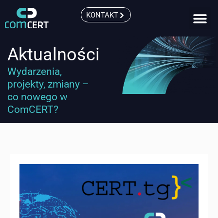
KONTAKT
Aktualności
Wydarzenia,
projekty, zmiany –
co nowego w
ComCERT?