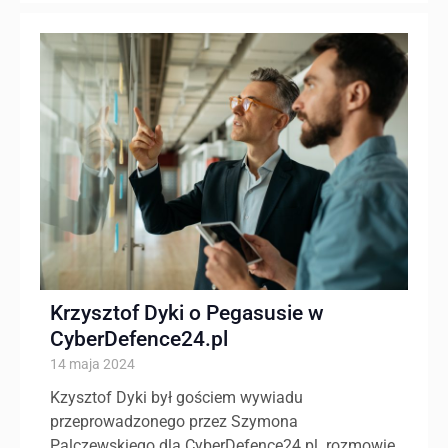
Krzysztof Dyki o Pegasusie w
CyberDefence24.pl
14 maja 2024
Kzysztof Dyki był gościem wywiadu
przeprowadzonego przez Szymona
Palczewskiego dla CyberDefence24.pl. rozmowie