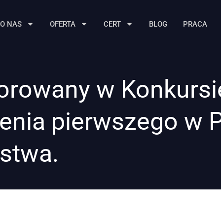
O NAS
OFERTA
CERT
BLOG
PRACA
norowany w Konkursi
zenia pierwszego w
ństwa.