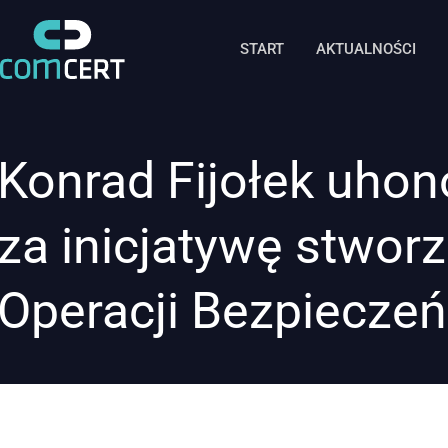
START
AKTUALNOŚCI
Konrad Fijołek uho
za inicjatywę stwor
Operacji Bezpiecze