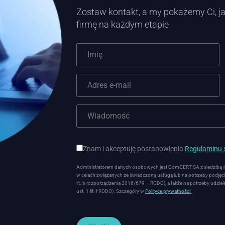
Zostaw kontakt, a my pokażemy Ci, ja
firmę na każdym etapie
Znam i akceptuję postanowienia
Regulaminu ś
Administratorem danych osobowych jest ComCERT SA z siedzibą w W
w celach związanych ze świadczoną usługą lub na potrzeby podjęcia
lit. b rozporządzenia 2016/679 – RODO), a także na potrzeby udziele
ust. 1 lit. f RODO). Szczegóły w
Polityce prywatności
.