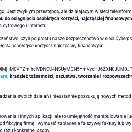
go. Jest zwykłym przestępcą, ale działającym w sieci teleinfor
 do osiągnięcia osobistych korzyści, najczęściej finansowych
 cyfrowego i Internetu.
zeństwo, czyli po prostu nasze bezpieczeństwo w sieci.
Cyberpr
ęcia osobistych korzyści, najczęściej finansowych
.
W0lMjIlM0VPZmlhciVDNCU4NSUyMGN5YmVycHJ6ZXN0JUM0JT
are
, kradzież tożsamości, oszustwa, tworzenie i rozpowszec
adzania swoich działań i nieustannie poszukują nowych metod o
owania i innych aplikacji, ale to umiejętność manipulowania l
d fikcyjną firmę i wymusić zapłacenie fałszywej faktury lub wys
d razu konkretnej osoby.