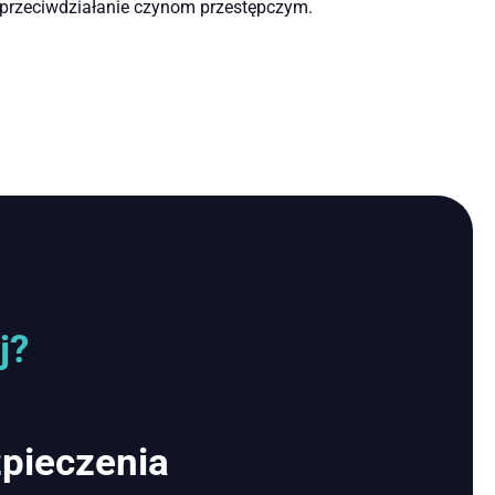
i przeciwdziałanie czynom przestępczym.
j?
zpieczenia