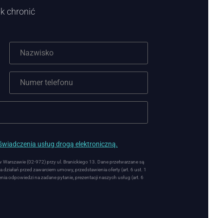
k chronić
wiadczenia usług drogą elektroniczną.
arszawie (02-972) przy ul. Branickiego 13. Dane przetwarzane są
 działań przed zawarciem umowy, przedstawienia oferty (art. 6 ust. 1
nia odpowiedzi na zadane pytanie, prezentacji naszych usług (art. 6