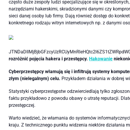
często duże zespoły ludzi specjalizujące się w określonych
narzędziami hakerskimi, skradzionymi danymi czy komprom
sieci danej osoby lub firmy. Dają również dostęp do konkre
konkretnego rodzaju witryn internetowych np. z danymi o
JTNDaDIlMjBjbGFzcyUzRCUyMnRleHQtc2l6ZS1tZWRpdW
rozróżnić pojęcia hakera i przestępcy.
Hakowanie
niekoni
Cyberprzestępcy włamują się i infiltrują systemy komput
złym (nielegalnym) celu.
Przykładem działania w dobrej wi
Statystyki cyberprzestępstw odzwierciedlają tylko zgłoszon
faktu przykładowo z powodu obawy o utratę reputacji. Dlat
przestępczej.
Warto wiedzieć, że włamania do systemów informatycznyc
kraju. Z technicznego punktu widzenia niektóre działania 