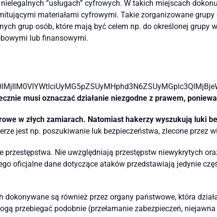
, nielegalnych “usługach” cyfrowych. W takich miejscach dokonu
itującymi materiałami cyfrowymi. Takie zorganizowane grupy 
tnych grup osób, które mają być celem np. do określonej grupy 
sobowymi lub finansowymi.
0lMjIlM0VIYWtlciUyMG5pZSUyMHphd3N6ZSUyMGplc3QlMjB
ecznie musi oznaczać działanie niezgodne z prawem, poniewa
erowe w złych zamiarach. Natomiast hakerzy wyszukują luki b
erze jest np. poszukiwanie luk bezpieczeństwa, zlecone przez 
e przestępstwa. Nie uwzględniają przestępstw niewykrytych oraz
ego oficjalne dane dotyczące ataków przedstawiają jedynie część
h dokonywane są również przez organy państwowe, która dzia
mogą przebiegać podobnie (przełamanie zabezpieczeń, niejawna 