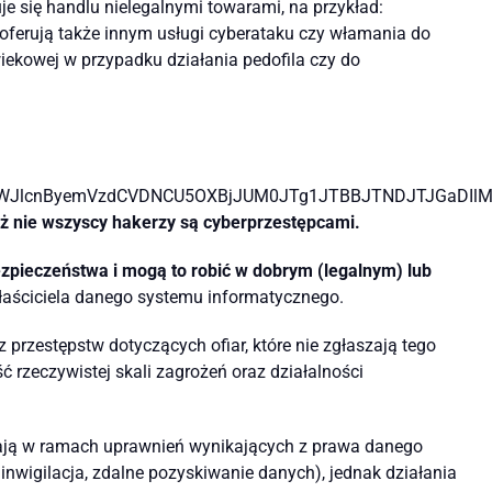
je się handlu nielegalnymi towarami, na przykład:
oferują także innym usługi cyberataku czy włamania do
wiekowej w przypadku działania pedofila czy do
jeWJlcnByemVzdCVDNCU5OXBjJUM0JTg1JTBBJTNDJTJGaDIl
ż nie wszyscy hakerzy są cyberprzestępcami.
ezpieczeństwa i mogą to robić w dobrym (legalnym) lub
właściciela danego systemu informatycznego.
 przestępstw dotyczących ofiar, które nie zgłaszają tego
 rzeczywistej skali zagrożeń oraz działalności
łają w ramach uprawnień wynikających z prawa danego
inwigilacja, zdalne pozyskiwanie danych), jednak działania