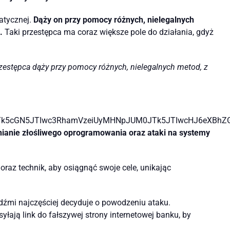
matycznej.
Dąży on przy pomocy różnych, nielegalnych
.
Taki przestępca ma coraz większe pole do działania, gdyż
zestępca dąży przy pomocy różnych, nielegalnych metod, z
k5cGN5JTIwc3RhamVzeiUyMHNpJUM0JTk5JTIwcHJ6eXBhZGt
hnianie złośliwego oprogramowania oraz ataki na systemy
raz technik, aby osiągnąć swoje cele, unikając
udźmi najczęściej decyduje o powodzeniu ataku.
yłają link do fałszywej strony internetowej banku, by