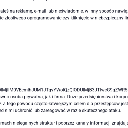
łeś na reklamę, e-mail lub nieświadomie, w inny sposób nawią
e złośliwego oprogramowanie czy kliknięcie w niebezpieczny li
0lMjIlM0VEemlhJUM1JTgyYWolQzQlODUlMjB3JTIwcG9qZWR
wno osoba prywatna, jak i firma. Duże przedsiębiorstwa i korpo
 Z tego powodu często łatwiejszym celem dla przestępców jest
zed nimi uchronić lub zareagować w razie skutecznego ataku.
mach nielegalnych struktur i poprzez kanały informacji znajdują