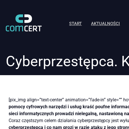
START
AKTUALNOŚCI
Cyberprzestępca. Kim
[pix_img align=”text-center” animation=”fade-in” style=”” h
pomocy cyfrowych narzędzi i usług kraść poufne informac
sieci informatycznych prowadzi nielegalną, nastawioną na
Coraz częstszym celem działania cyberprzestępcy jest wył
cyberprzestępca i co nam grozi w razie ataku z jego stro