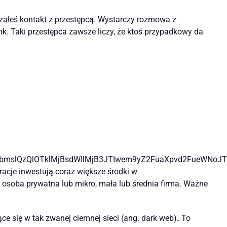
załeś kontakt z przestępcą. Wystarczy rozmowa z
nk. Taki przestępca zawsze liczy, że ktoś przypadkowy da
5bmslQzQlOTklMjBsdWIlMjB3JTIwem9yZ2FuaXpvd2FueWNo
racje inwestują coraz większe środki w
 osoba prywatna lub mikro, mała lub średnia firma. Ważne
ce się w tak zwanej ciemnej sieci (ang. dark web)
.
To