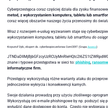
Cyberprzestępca coraz częściej działa dla zysku finansowe
metod, z wykorzystaniem komputera, tabletu lub smartfonu
coraz więcej obszarów naszego życia przenosimy do świata
Wraz z rozwojem e-usług wyzwaniem staje się cyberbezpiec
wykorzystaniem komputera, tabletu lub smartfonu do osiągni
Krzysztof Dyki, ekspert ds. cyberbezpieczeństwa ComCERT (Grupa
Asseco
)
JTNDaDIlMjBjbGFzcyUzRCUyMnRleHQtc2l6ZS1tZWRpd
znane i typowe przestępstwa w sieci to
:
phishing
,
ransomw
informatyczne firm.
Przestępcy wykorzystują różne warianty ataku do przeprow
jednocześnie wykrycia i konsekwencji karnych.
Swoje działania prowadzą przy użyciu złośliwego oprogram
Wykorzystują oni e-maile phishingowe by np. podszyć się po
wyłudzić dane dostępowe do konta. Często nie wybierają o