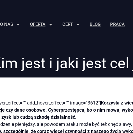
O NAS
OFERTA
CERT
BLOG
PRACA
 jest i jaki jest cel
over_effect=”” add_hover_effect=”” image=”3612″]
Korzysta z wie
je czy dane osobowe. Cyberprzestępca, bo o nim mowa, wykorz
 zysk lub cudzą szkodę działalność.
udzenie pieniędzy, ale powodem ataku może być też chęć sławy
ny, szczególnie, że coraz więcej czynności z naszego życia wyk