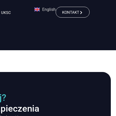
English
KONTAKT
UKSC
j?
zpieczenia