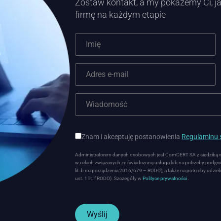
Zostaw kontakt, a my pokażemy Ci, ja
firmę na każdym etapie
Znam i akceptuję postanowienia
Regulaminu ś
Administratorem danych osobowych jest ComCERT SA z siedzibą w W
w celach związanych ze świadczoną usługą lub na potrzeby podjęcia
lit. b rozporządzenia 2016/679 – RODO), a także na potrzeby udziele
ust. 1 lit. f RODO). Szczegóły w
Polityce prywatności
.
Wyślij