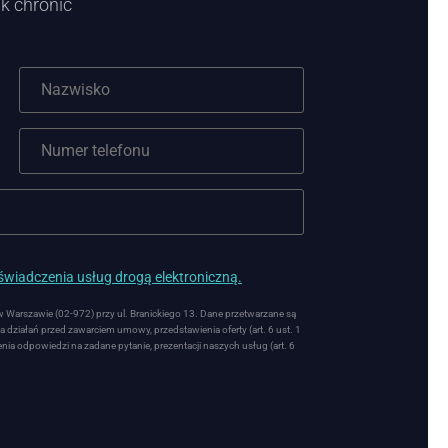
k chronić
wiadczenia usług drogą elektroniczną.
arszawie (02-972) przy ul. Branickiego 13. Dane przetwarzane są
 działań przed zawarciem umowy, przedstawienia oferty (art. 6 ust. 1
nia odpowiedzi na zadane pytanie, prezentacji naszych usług (art. 6