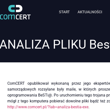
START
AKTUALNOŚCI
ANALIZA PLIKU Best
ComCERT opublikował wykonaną przez jego ekspertów
samorządowych rozsyłane były maile, w których proszen
oprogramowania BeSTi@. Po uruchomieniu tego trojana pr
mógł z tego komputera pobierać dowolne pliki bądź też zd
http://www.comcert.pl/?lab=analiza-bestia-exe
.