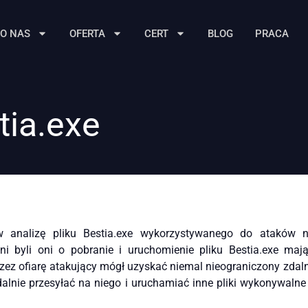
O NAS
OFERTA
CERT
BLOG
PRACA
ia.exe
 analizę pliku Bestia.exe wykorzystywanego do ataków 
i byli oni o pobranie i uruchomienie pliku Bestia.exe ma
zez ofiarę atakujący mógł uzyskać niemal nieograniczony zda
alnie przesyłać na niego i uruchamiać inne pliki wykonywalne (