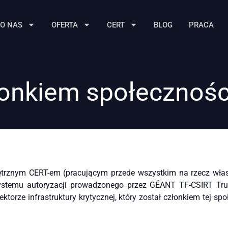
O NAS
OFERTA
CERT
BLOG
PRACA
onkiem społecznośc
nym CERT-em (pracującym przede wszystkim na rzecz własnej o
systemu autoryzacji prowadzonego przez GÉANT TF-CSIRT Tru
orze infrastruktury krytycznej, który został członkiem tej 