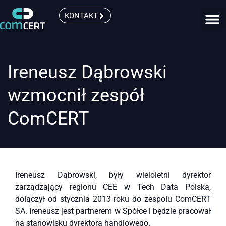
KONTAKT
Ireneusz Dąbrowski
wzmocnił zespół
ComCERT
Ireneusz Dąbrowski, były wieloletni dyrektor
zarządzający regionu CEE w Tech Data Polska,
dołączył od stycznia 2013 roku do zespołu ComCERT
SA. Ireneusz jest partnerem w Spółce i będzie pracował
na stanowisku dyrektora handlowego.