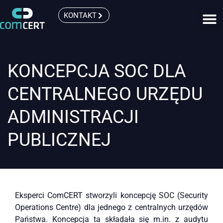
KONTAKT
KONCEPCJA SOC DLA
CENTRALNEGO URZĘDU
ADMINISTRACJI
PUBLICZNEJ
Eksperci ComCERT stworzyli koncepcję SOC (Security
Operations Centre) dla jednego z centralnych urzędów
Państwa. Koncepcja ta składała się m.in. z audytu