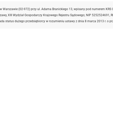
w Warszawie (02-972) przy ul. Adama Branickiego 13, wpisany pod numerem KRS 
szawy, XIII Wydział Gospodarczy Krajowego Rejestru Sądowego; NIP 5252524691,
R
iada status dużego przedsiębiorcy w rozumieniu ustawy z dnia 8 marca 2013 r. o