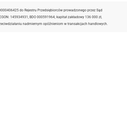
0000406425 do Rejestru Przedsiębiorców prowadzonego przez Sąd
EGON: 145934931,
BDO 000591964; kapitał zakładowy 136 000 zł,
 przeciwdziałaniu nadmiernym opóźnieniom w transakcjach handlowych.