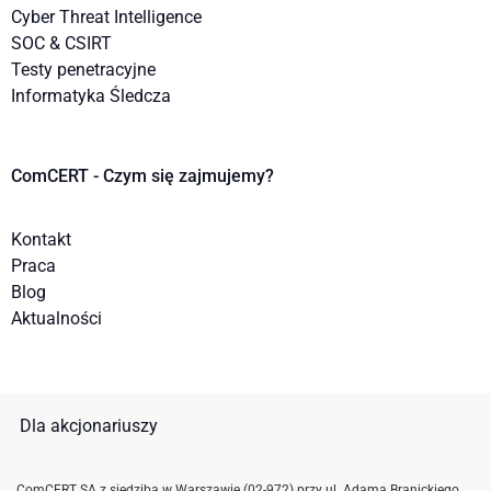
Cyber Threat Intelligence
SOC & CSIRT
Testy penetracyjne
Informatyka Śledcza
ComCERT - Czym się zajmujemy?
Kontakt
Praca
Blog
Aktualności
Dla akcjonariuszy
ComCERT SA z siedzibą w Warszawie (02-972) przy ul. Adama Branickiego