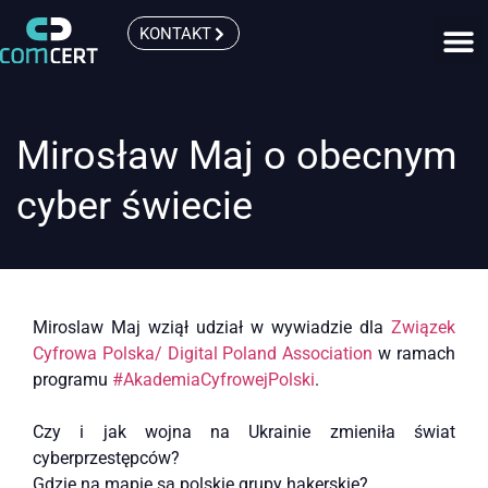
KONTAKT
Mirosław Maj o obecnym
cyber świecie
Miroslaw Maj wziął udział w wywiadzie dla
Związek
Cyfrowa Polska/ Digital Poland Association
w ramach
programu
#AkademiaCyfrowejPolski
.
Czy i jak wojna na Ukrainie zmieniła świat
cyberprzestępców?
Gdzie na mapie są polskie grupy hakerskie?