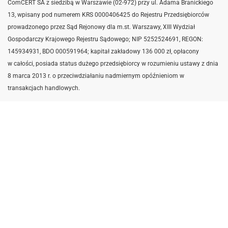
ComCERT SA z siedzibą w Warszawie (02-972) przy ul. Adama Branickiego
13, wpisany pod numerem KRS 0000406425 do Rejestru Przedsiębiorców
prowadzonego przez Sąd Rejonowy dla m.st. Warszawy, XIII Wydział
Gospodarczy Krajowego Rejestru Sądowego; NIP 5252524691,
REGON:
145934931,
BDO 000591964; kapitał zakładowy 136 000 zł, opłacony
w całości, posiada status dużego przedsiębiorcy w rozumieniu ustawy z dnia
8 marca 2013 r. o przeciwdziałaniu nadmiernym opóźnieniom w
transakcjach handlowych.