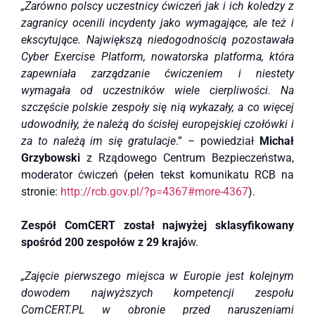
„Zarówno polscy uczestnicy ćwiczeń jak i ich koledzy z
zagranicy ocenili incydenty jako wymagające, ale też i
ekscytujące. Największą niedogodnością pozostawała
Cyber Exercise Platform, nowatorska platforma, która
zapewniała zarządzanie ćwiczeniem i niestety
wymagała od uczestników wiele cierpliwości. Na
szczęście polskie zespoły się nią wykazały, a co więcej
udowodniły, że należą do ścisłej europejskiej czołówki i
za to należą im się gratulacje
.” – powiedział
Michał
Grzybowski
z Rządowego Centrum Bezpieczeństwa,
moderator ćwiczeń (pełen tekst komunikatu RCB na
stronie:
http://rcb.gov.pl/?p=4367#more-4367
).
Zespół ComCERT został najwyżej sklasyfikowany
spośród 200 zespołów z 29 krajó
w.
„Zajęcie pierwszego miejsca w Europie jest kolejnym
dowodem najwyższych kompetencji zespołu
ComCERT.PL w obronie przed naruszeniami