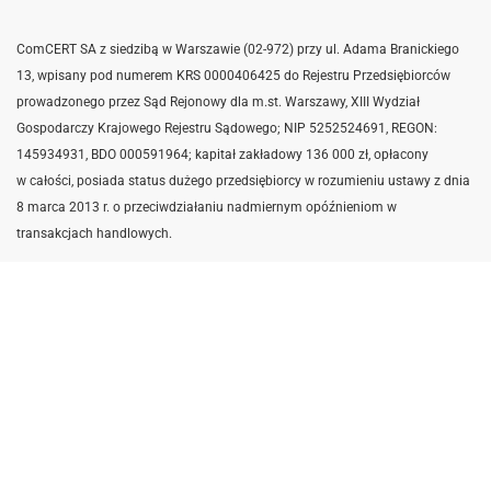
ComCERT SA z siedzibą w Warszawie (02-972) przy ul. Adama Branickiego
13, wpisany pod numerem KRS 0000406425 do Rejestru Przedsiębiorców
prowadzonego przez Sąd Rejonowy dla m.st. Warszawy, XIII Wydział
Gospodarczy Krajowego Rejestru Sądowego; NIP 5252524691,
REGON:
145934931,
BDO 000591964; kapitał zakładowy 136 000 zł, opłacony
w całości, posiada status dużego przedsiębiorcy w rozumieniu ustawy z dnia
8 marca 2013 r. o przeciwdziałaniu nadmiernym opóźnieniom w
transakcjach handlowych.