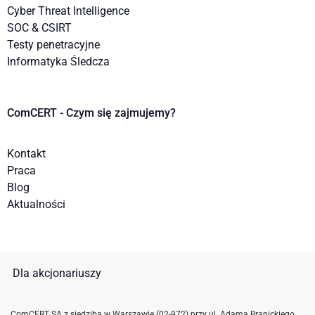
Cyber Threat Intelligence
SOC & CSIRT
Testy penetracyjne
Informatyka Śledcza
ComCERT - Czym się zajmujemy?
Kontakt
Praca
Blog
Aktualności
Dla akcjonariuszy
ComCERT SA z siedzibą w Warszawie (02-972) przy ul. Adama Branickiego