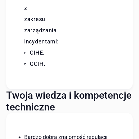
z
zakresu
zarządzania
incydentami:
CIHE,
GCIH.
Twoja wiedza i kompetencje
techniczne
Bardzo dobra znajomość regulacji