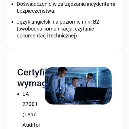
Doświadczenie w zarządzaniu incydentami
bezpieczeństwa.
Język angielski na poziomie min. B2
(swobodna komunikacja, czytanie
dokumentacji technicznej).
Certyfikaty
wymagane
LA
27001
(Lead
Auditor