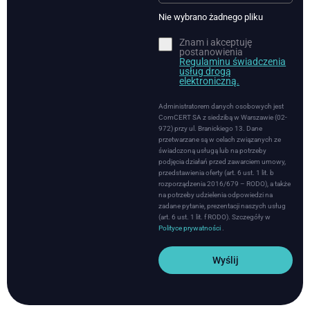
Nie wybrano żadnego pliku
Znam i akceptuję
postanowienia
Regulaminu świadczenia
usług drogą
elektroniczną.
Administratorem danych osobowych jest
ComCERT SA z siedzibą w Warszawie (02-
972) przy ul. Branickiego 13. Dane
przetwarzane są w celach związanych ze
świadczoną usługą lub na potrzeby
podjęcia działań przed zawarciem umowy,
przedstawienia oferty (art. 6 ust. 1 lit. b
rozporządzenia 2016/679 – RODO), a także
na potrzeby udzielenia odpowiedzi na
zadane pytanie, prezentacji naszych usług
(art. 6 ust. 1 lit. f RODO). Szczegóły w
Polityce prywatności
.
Wyślij