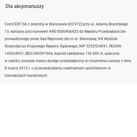
Dla akcjonariuszy
ComCERT SA z siedzibą w Warszawie (02-972) przy ul. Adama Branickiego
13, wpisany pod numerem KRS 0000406425 do Rejestru Przedsiębiorców
prowadzonego przez Sąd Rejonowy dla m.st. Warszawy, XIII Wydział
Gospodarczy Krajowego Rejestru Sądowego; NIP 5252524691,
REGON:
145934931,
BDO 000591964; kapitał zakładowy 136 000 zł, opłacony
w całości, posiada status dużego przedsiębiorcy w rozumieniu ustawy z dnia
8 marca 2013 r. o przeciwdziałaniu nadmiernym opóźnieniom w
transakcjach handlowych.