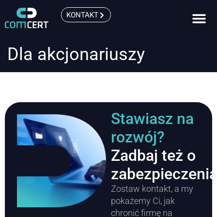
KONTAKT
Dla akcjonariuszy
Stawiasz na
rozwój?
Zadbaj też o
zabezpieczeni
Zostaw kontakt, a my
pokażemy Ci, jak
chronić firmę na