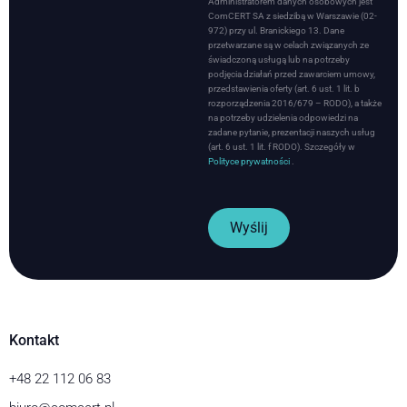
Administratorem danych osobowych jest
ComCERT SA z siedzibą w Warszawie (02-
972) przy ul. Branickiego 13. Dane
przetwarzane są w celach związanych ze
świadczoną usługą lub na potrzeby
podjęcia działań przed zawarciem umowy,
przedstawienia oferty (art. 6 ust. 1 lit. b
rozporządzenia 2016/679 – RODO), a także
na potrzeby udzielenia odpowiedzi na
zadane pytanie, prezentacji naszych usług
(art. 6 ust. 1 lit. f RODO). Szczegóły w
Polityce prywatności
.
Wyślij
Kontakt
+48 22 112 06 83