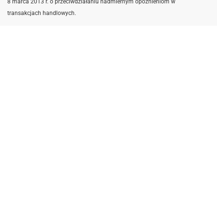
8 marca 2013 r. o przeciwdziałaniu nadmiernym opóźnieniom w
transakcjach handlowych.