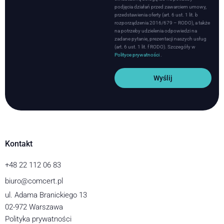
podjęcia działań przed zawarciem umowy,
przedstawienia oferty (art. 6 ust. 1 lit. b
rozporządzenia 2016/679 – RODO), a także
na potrzeby udzielenia odpowiedzi na
zadane pytanie, prezentacji naszych usług
(art. 6 ust. 1 lit. f RODO). Szczegóły w
Polityce prywatności
.
Wyślij
Kontakt
+48 22 112 06 83
biuro@comcert.pl
ul. Adama Branickiego 13
02-972 Warszawa
Polityka prywatności