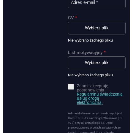
CV
*
Wybierz plik
Nie wybrano żadnego pliku
List motywacyjny
*
Wybierz plik
Nie wybrano żadnego pliku
Znam i akceptuję
postanowienia
Regulaminu świadczenia
usług drogą
elektroniczną.
Administratorem danych osobowych jest
ComCERT SA z siedzibą w Warszawie (02-
972) przy ul. Branickiego 13. Dane
przetwarzane są w celach związanych ze
świadczoną usługą lub na potrzeby