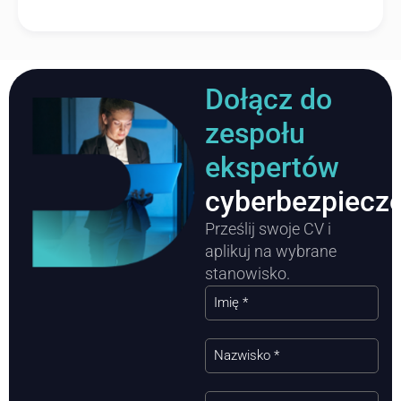
Dołącz do
zespołu
ekspertów
cyberbezpiecz
Prześlij swoje CV i
aplikuj na wybrane
stanowisko.