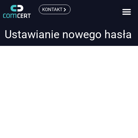
KONTAKT
Ustawianie nowego hasła
Aby zresetować hasło, wprowadź poniżej
swój adres e-mail lub nazwę użytkownika.