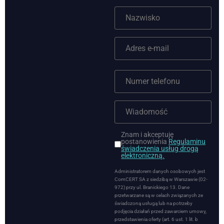
Znam i akceptuję
postanowienia
Regulaminu
świadczenia usług drogą
elektroniczną.
Administratorem danych osobowych jest
ComCERT SA z siedzibą w Warszawie (02-
972) przy ul. Branickiego 13. Dane
przetwarzane są w celach związanych ze
świadczoną usługą lub na potrzeby
podjęcia działań przed zawarciem umowy,
przedstawienia oferty (art. 6 ust. 1 lit. b