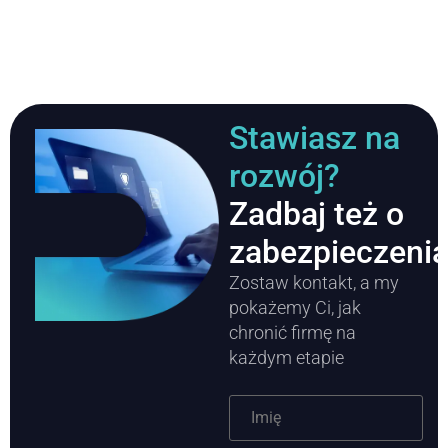
Stawiasz na
rozwój?
Zadbaj też o
zabezpieczeni
Zostaw kontakt, a my
pokażemy Ci, jak
chronić firmę na
każdym etapie