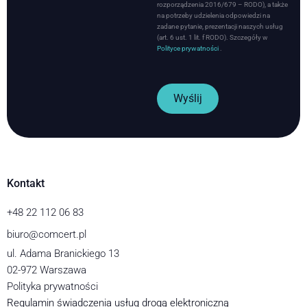
rozporządzenia 2016/679 – RODO), a także
na potrzeby udzielenia odpowiedzi na
zadane pytanie, prezentacji naszych usług
(art. 6 ust. 1 lit. f RODO). Szczegóły w
Polityce prywatności
.
Wyślij
Kontakt
+48 22 112 06 83
biuro@comcert.pl
ul. Adama Branickiego 13
02-972 Warszawa
Polityka prywatności
Regulamin świadczenia usług drogą elektroniczną