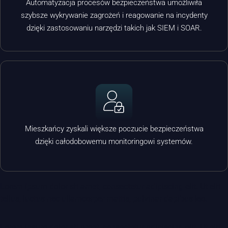
Automatyzacja procesów bezpieczeństwa umożliwiła
szybsze wykrywanie zagrożeń i reagowanie na incydenty
dzięki zastosowaniu narzędzi takich jak SIEM i SOAR.
Mieszkańcy zyskali większe poczucie bezpieczeństwa
dzięki całodobowemu monitoringowi systemów.
Lorem ipsum dolor sit amet, consectetur adipiscing elit. Ut elit
tellus, luctus nec ullamcorper mattis, pulvinar dapibus leo.
Lorem ipsum dolor sit amet, consectetur adipiscing elit. Ut elit