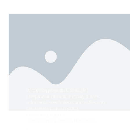
W ramach projektu ComCERT
przeprowadził kompleksowy proces
wdrożenia scentralizowanego Security
Operations Center (SOC),
dostosowanego do
specyficznych potrzeb Rzeszowa.