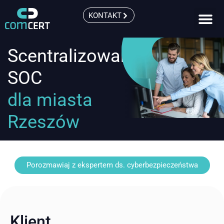
KONTAKT
Scentralizowany
SOC
dla miasta
Rzeszów
Porozmawiaj z ekspertem ds. cyberbezpieczeństwa
Klient