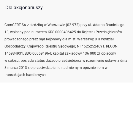
Dla akcjonariuszy
ComCERT SA z siedzibą w Warszawie (02-972) przy ul. Adama Branickiego
13, wpisany pod numerem KRS 0000406425 do Rejestru Przedsiębiorców
prowadzonego przez Sąd Rejonowy dla m.st. Warszawy, XIII Wydział
Gospodarczy Krajowego Rejestru Sądowego; NIP 5252524691,
REGON:
145934931,
BDO 000591964; kapitał zakładowy 136 000 zł, opłacony
w całości, posiada status dużego przedsiębiorcy w rozumieniu ustawy z dnia
8 marca 2013 r. o przeciwdziałaniu nadmiernym opóźnieniom w
transakcjach handlowych.