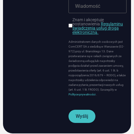
Znam i akceptuję
postanowienia
Regulaminu
świadczenia usług drogą
elektroniczną.
Administratorem danych osobowych jest
ComCERT SA z siedzibą w Warszawie (02-
972) przy ul. Branickiego 13. Dane
przetwarzane są w celach związanych ze
świadczoną usługą lub na potrzeby
podjęcia działań przed zawarciem umowy,
przedstawienia oferty (art. 6 ust. 1 lit. b
rozporządzenia 2016/679 – RODO), a także
na potrzeby udzielenia odpowiedzi na
zadane pytanie, prezentacji naszych usług
(art. 6 ust. 1 lit. f RODO). Szczegóły w
Polityce prywatności
.
Wyślij