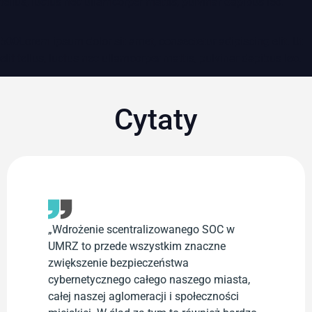
tellus, luctus nec ullamcorper mattis, pulvinar dapibus leo.
500Lorem ipsum dolor sit amet, consectetur adipiscing elit. Ut
elit tellus, luctus nec ullamcorper mattis, pulvinar dapibus leo.
Cytaty
„Wdrożenie scentralizowanego SOC w
UMRZ to przede wszystkim znaczne
zwiększenie bezpieczeństwa
cybernetycznego całego naszego miasta,
całej naszej aglomeracji i społeczności