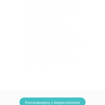
Pierwszym etapem była szczegółowa
analiza istniejącej infrastruktury IT oraz
modelowanie zagrożeń z wykorzystaniem
metodyki SIM3. Dzięki temu możliwe było
ocenienie dojrzałości struktur
cyberbezpieczeństwa w obszarach
procesów, technologii, organizacji i
kompetencji pracowników. Analiza ta
została uzupełniona modelowaniem profilu
zagrożeń na podstawie frameworku MITRE
ATT&CK, co pozwoliło na precyzyjne
zidentyfikowanie luk i opracowanie
rekomendacji dotyczących skutecznych
rozwiązań ochronnych.
Porozmawiajmy o bezpieczeństwie