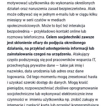
motywować użytkownika do wykonania określonych
działań oraz naruszenia zasad bezpieczeństwa. Atak
może odbywać się w jednym e-mailu lub w ciągu kilku
miesięcy w serii czatów w mediach
społecznościowych. Może to być też interakcja
bezpośrednia – przykładowo kontakt online lub
rozmowa telefoniczna.
Celem socjotechniki zawsze
jest skłonienie ofiary do podjęcia określonego
działania, na przykład udostępnienia informacji lub
zainstalowania czegoś na urządzeniu.
Atakujący
często podszywają się pod pracowników wsparcia IT,
przechwytują prywatne dane — takie jak imię i
nazwisko, data urodzenia lub adres oraz dane
logowania. Od tego momentu mogą zresetować hasła
i uzyskać szeroki dostęp do danych. Mogą kraść
pieniądze, rozpowszechniać złośliwe oprogramowanie
socjotechniczne lub wykonywać elektronicznie inne
czynności w imieniu użytkownika np. zrobić zakupy w
internecie i zapłacić kartą lub przesłać kompromitujące