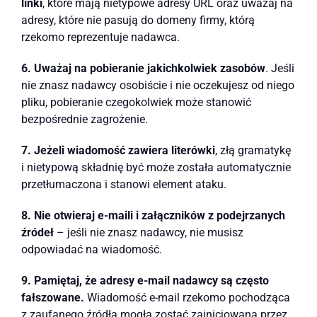
linki
, które mają nietypowe adresy URL oraz uważaj na
adresy, które nie pasują do domeny firmy, którą
rzekomo reprezentuje nadawca.
6. Uważaj na pobieranie jakichkolwiek zasobów
. Jeśli
nie znasz nadawcy osobiście i nie oczekujesz od niego
pliku, pobieranie czegokolwiek może stanowić
bezpośrednie zagrożenie.
7. Jeżeli wiadomość zawiera literówki
, złą gramatykę
i nietypową składnię być może została automatycznie
przetłumaczona i stanowi element ataku.
8. Nie otwieraj e-maili i załączników z podejrzanych
źródeł
– jeśli nie znasz nadawcy, nie musisz
odpowiadać na wiadomość.
9. Pamiętaj, że adresy e-mail nadawcy są często
fałszowane.
Wiadomość e-mail rzekomo pochodząca
z zaufanego źródła mogła zostać zainicjowana przez