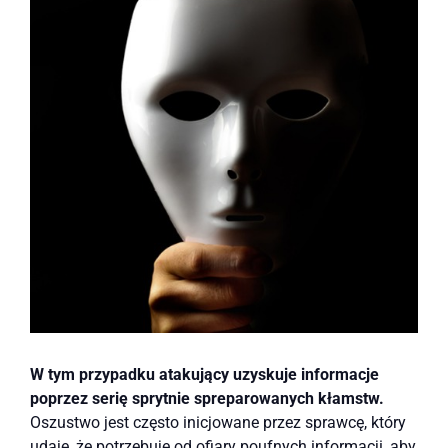
W tym przypadku atakujący uzyskuje informacje
poprzez serię sprytnie spreparowanych kłamstw.
Oszustwo jest często inicjowane przez sprawcę, który
udaje, że potrzebuje od ofiary poufnych informacji, aby