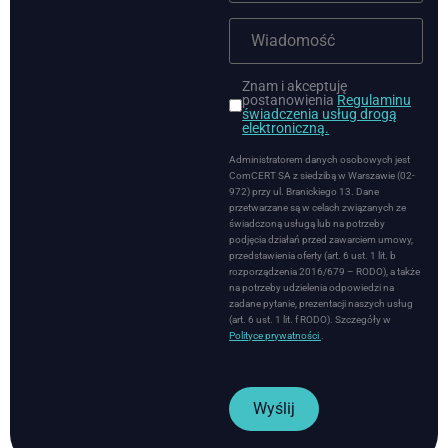
Znam i akceptuję
postanowienia
Regulaminu
świadczenia usług drogą
elektroniczną.
Administratorem danych osobowych jest
ComCERT SA z siedzibą w Warszawie (02-
972) przy ul. Branickiego 13. Dane
przetwarzane są w celach związanych ze
świadczoną usługą lub na potrzeby
podjęcia działań przed zawarciem umowy,
przedstawienia oferty (art. 6 ust. 1 lit. b
rozporządzenia 2016/679 – RODO), a także
na potrzeby udzielenia odpowiedzi na
zadane pytanie, prezentacji naszych usług
(art. 6 ust. 1 lit. f RODO). Szczegóły w
Polityce prywatności
.
Wyślij